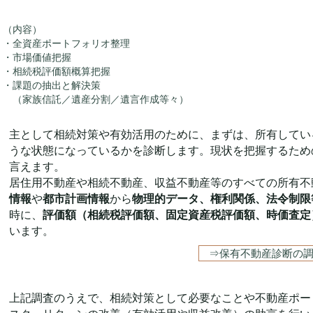
（内容）
・全資産ポートフォリオ整理
・市場価値把握
・相続税評価額概算把握
・課題の抽出と解決策
（家族信託／遺産分割／遺言作成等々）
主として相続対策や有効活用のために、まずは、所有してい
うな状態になっているかを診断します。現状を把握するため
言えます。
居住用不動産や相続不動産、収益不動産等のすべての所有不
情報
や
都市計画情報
から
物理的データ、権利関係、法令制限
時に、
評価額（相続税評価額、固定資産税評価額、時価査定
います。
⇒保有不動産診断の
上記調査のうえで、相続対策として必要なことや不動産ポー