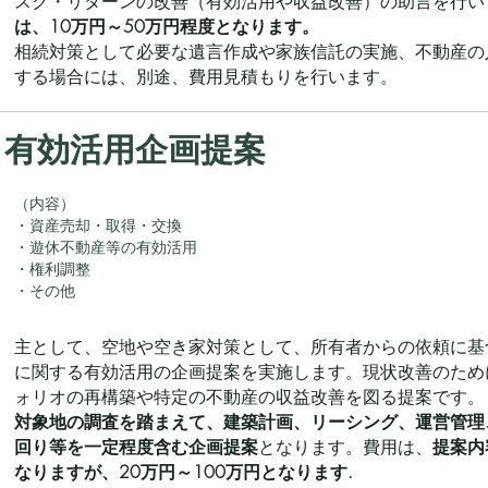
スク・リターンの改善（有効活用や収益改善）の助言を行い
は、10万円～50万円程度となります。
相続対策として必要な遺言作成や家族信託の実施、不動産の
する場合には、別途、費用見積もりを行います。
有効活用企画提案
（内容）
・資産売却・取得・交換
・遊休不動産等の有効活用
・権利調整
・その他
主として、空地や空き家対策として、所有者からの依頼に基
に関する有効活用の企画提案を実施します。現状改善のため
ォリオの再構築や特定の不動産の収益改善を図る提案です。
対象地の調査を踏まえて、建築計画、リーシング、運営管理
回り等を一定程度含む企画提案
となります。費用は、
提案内
なりますが、20万円～100万円となります.