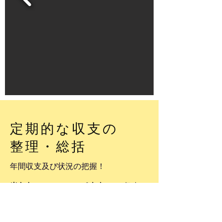
定期的な
収支の
整理・総括
年間収支及び状況の把握！
半年毎
、あるいは、
1年毎
に、収支を
わかりやすく整理し、次に活かして
いくことが必要です。
収入関連、入退去状況、
経費関連及