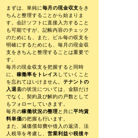
まずは、単純に
毎月の現金収支
をき
ちんと整理することから始まりま
す。会計ソフトに直接入力すること
も可能ですが、記帳内容のチェック
のためにも、また、ビル毎の収支を
明確にするためにも、毎月の現金収
支をきちんと整理することは重要で
す。
毎月の現金収支を把握すると同時
に、
稼働率をトレイス
していくこと
を忘れてはいけません。
テナントの
入退去
の状況については、金額だけ
でなく、契約及び解約の戸数として
もフォローしていきます。
毎月の
稼働状況の整理
と共に
平均賃
料単価
の把握も行います。
また、減価償却費や借入の返済、法
人税等を考慮し、
営業利益
や
税後キ