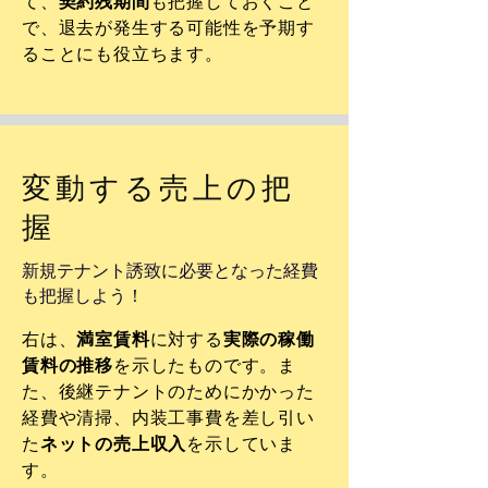
て、
契約残期間
も把握しておくこと
で、退去が発生する可能性を予期す
ることにも役立ちます。
変動する売上の把
握
​新規テナント誘致に必要となった経費
も把握しよう！
右は、
満室賃料
に対する
実際の稼働
賃料の推移
を示したものです。ま
た、後継テナントのためにかかった
経費や清掃、内装工事費を差し引い
た
ネットの売上収入
を示していま
す。