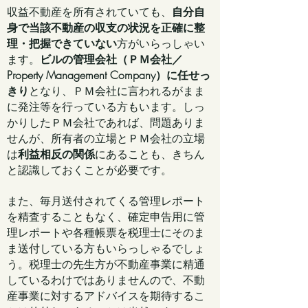
収益不動産を所有されていても、
自分自
身で当該不動産の収支の状況を正確に整
理・把握できていない
方がいらっしゃい
ます。
ビルの管理会社（ＰＭ会社／
Property Management Company）に任せっ
きり
となり、ＰＭ会社に言われるがまま
に発注等を行っている方もいます。しっ
かりしたＰＭ会社であれば、問題ありま
せんが、所有者の立場とＰＭ会社の立場
は
利益相反の関係
にあることも、きちん
と認識しておくことが必要です。
また、毎月送付されてくる管理レポート
を精査することもなく、確定申告用に管
理レポートや各種帳票を税理士にそのま
ま送付している方もいらっしゃるでしょ
う。税理士の先生方が不動産事業に精通
しているわけではありませんので、不動
産事業に対するアドバイスを期待するこ